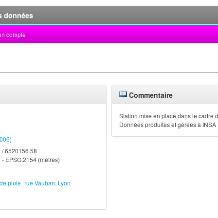
s données
un compte
Commentaire
Station mise en place dans le cadre
Données produites et gérées à INSA
9006)
 / 6520156.58
 - EPSG:2154 (mètres)
de pluie_rue Vauban, Lyon