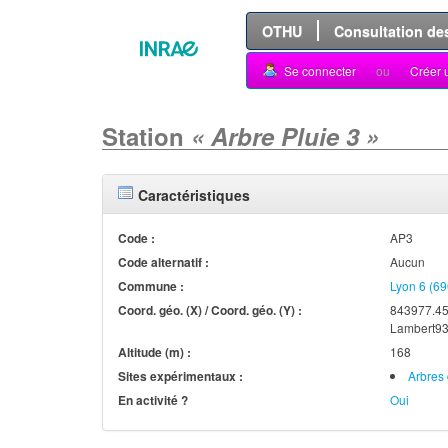
OTHU
Consultation de
Se connecter
ou
Créer 
Station
« Arbre Pluie 3 »
Caractéristiques
Code :
AP3
Code alternatif :
Aucun
Commune :
Lyon 6 (6
Coord. géo. (X) / Coord. géo. (Y) :
843977.45
Lambert93
Altitude (m) :
168
Sites expérimentaux :
Arbres 
En activité ?
Oui