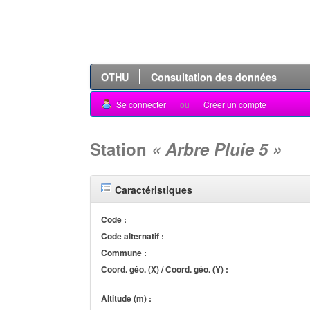
OTHU
Consultation des données
Se connecter
ou
Créer un compte
Station
« Arbre Pluie 5 »
Caractéristiques
Code :
Code alternatif :
Commune :
Coord. géo. (X) / Coord. géo. (Y) :
Altitude (m) :