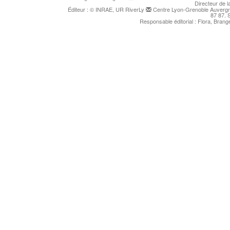
Directeur de l
Éditeur : © INRAE, UR RiverLy
Centre Lyon-Grenoble Auvergne
87 87. 
Responsable éditorial : Flora, Bran