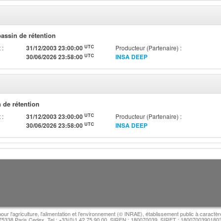
assin de rétention
UTC
 :
31/12/2003 23:00:00
Producteur (Partenaire) :
UTC
30/06/2026 23:58:00
INSA DEEP
n de rétention
UTC
 :
31/12/2003 23:00:00
Producteur (Partenaire) :
UTC
30/06/2026 23:58:00
INSA DEEP
pour l'agriculture, l'alimentation et l'environnement (© INRAE), établissement public à caractèr
 75338 Paris Cedex. Tel : +33(0)1 42 75 90 00. SIREN : 180070039. SIRET : 18007003901803. D