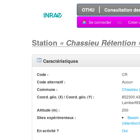
OTHU
Consultation de
Se connecter
ou
Créer 
Station
« Chassieu Rétention 
Caractéristiques
Code :
CR
Code alternatif :
Aucun
Commune :
Chassieu 
Coord. géo. (X) / Coord. géo. (Y) :
852300.43
Lambert93
Altitude (m) :
200
Sites expérimentaux :
Bassin
(rétention/i
En activité ?
Oui