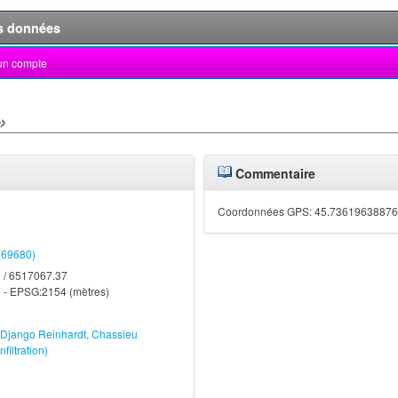
s données
un compte
»
Commentaire
Coordonnées GPS: 45.73619638876
(69680)
 / 6517067.37
 - EPSG:2154 (mètres)
 Django Reinhardt, Chassieu
nfiltration)