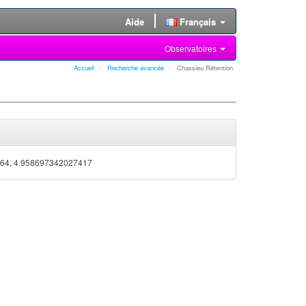
Aide
Français
Observatoires
Accueil
Recherche avancée
Chassieu Rétention
64, 4.958697342027417