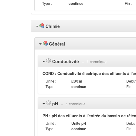
Type :
continue
Fin :
Chimie
Général
Conductivité
‒ 1 chronique
COND : Conductivité électrique des effluents à l'e
Unité :
µS/cm
Début
Type :
continue
Fin :
pH
‒ 1 chronique
PH : pH des effluents à l'entrée du bassin de réte
Unité :
Unité pH
Début
Type :
continue
Fin :