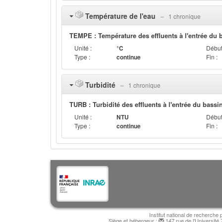
Température de l'eau
‒ 1 chronique
TEMPE : Température des effluents à l'entrée du b
Unité :
°C
Début
Type :
continue
Fin :
Turbidité
‒ 1 chronique
TURB : Turbidité des effluents à l'entrée du bassi
Unité :
NTU
Début
Type :
continue
Fin :
Institut national de recherche 
Siège et hébergeur :
147 rue de l'Université