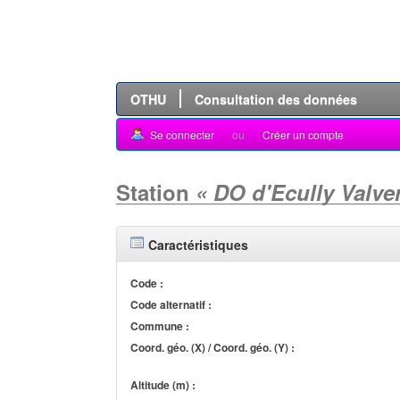
OTHU
Consultation des données
Se connecter
ou
Créer un compte
Station
« DO d'Ecully Valver
Caractéristiques
Code :
Code alternatif :
Commune :
Coord. géo. (X) / Coord. géo. (Y) :
Altitude (m) :