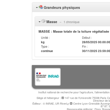
Grandeurs physiques
Masse
‒ 1 chronique
MASSE : Masse totale de la toiture végétalisée
Unité :
Début :
kg
28/05/2025 00:00:0
Type :
Fin :
continue
30/11/2025 23:59:0
Institut national de recherche pour l'agriculture, l'alimentat
Siège et hébergeur :
147 rue de l'Université 75338 Paris 
Directeur de l
Éditeur : © INRAE, UR RiverLy
Centre Lyon-Grenoble Auvergne
87 87. 
Responsable éditorial : Flora, Bran