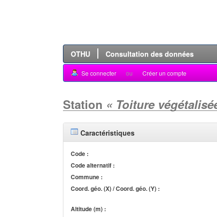
OTHU
Consultation des données
Se connecter
ou
Créer un compte
Station
« Toiture végétalis
Caractéristiques
Code :
Code alternatif :
Commune :
Coord. géo. (X) / Coord. géo. (Y) :
Altitude (m) :