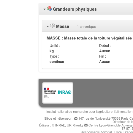
Grandeurs physiques
Masse
‒ 1 chronique
MASSE : Masse totale de la toiture végétalisée
Unité :
Début :
kg
Aucun
Type :
Fin :
continue
Aucun
Institut national de recherche pour l'agriculture, l'alimentat
Siège et hébergeur :
147 rue de l'Université 75338 Paris 
Directeur de l
Éditeur : © INRAE, UR RiverLy
Centre Lyon-Grenoble Auvergne
87 87. 
Responsable éditorial : Flora, Bran