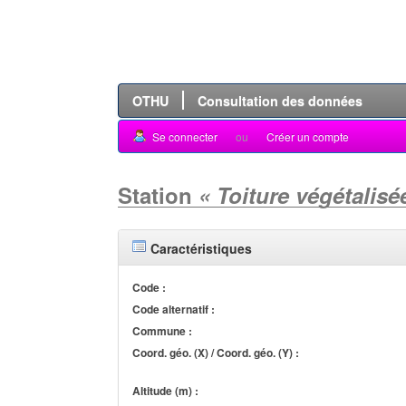
OTHU
Consultation des données
Se connecter
ou
Créer un compte
Station
« Toiture végétali
Caractéristiques
Code :
Code alternatif :
Commune :
Coord. géo. (X) / Coord. géo. (Y) :
Altitude (m) :