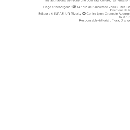
Institut national de recherche pour l'agriculture, l'alimentat
Siège et hébergeur :
147 rue de l'Université 75338 Paris 
Directeur de l
Éditeur : © INRAE, UR RiverLy
Centre Lyon-Grenoble Auvergne
87 87. 
Responsable éditorial : Flora, Bran