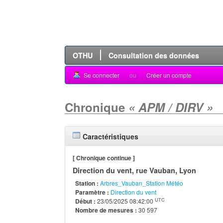
OTHU
Consultation des données
Se connecter
ou
Créer un compte
Chronique
« APM / DIRV »
Caractéristiques
[ Chronique continue ]
Direction du vent, rue Vauban, Lyon
Station :
Arbres_Vauban_Station Météo
Paramètre :
Direction du vent
UTC
Début :
23/05/2025 08:42:00
Nombre de mesures :
30 597