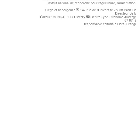
Institut national de recherche pour l'agriculture, l'alimentat
Siège et hébergeur :
147 rue de l'Université 75338 Paris 
Directeur de l
Éditeur : © INRAE, UR RiverLy
Centre Lyon-Grenoble Auvergne
87 87. 
Responsable éditorial : Flora, Bran