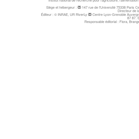
Institut national de recherche pour l'agriculture, l'alimentat
Siège et hébergeur :
147 rue de l'Université 75338 Paris 
Directeur de l
Éditeur : © INRAE, UR RiverLy
Centre Lyon-Grenoble Auvergne
87 87. 
Responsable éditorial : Flora, Bran