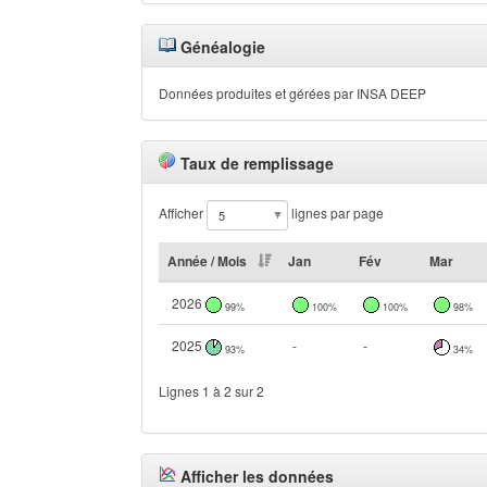
Généalogie
Données produites et gérées par INSA DEEP
Taux de remplissage
Afficher
lignes par page
Année / Mois
Jan
Fév
Mar
2026
99%
100%
100%
98%
2025
-
-
93%
34%
Lignes 1 à 2 sur 2
Afficher les données