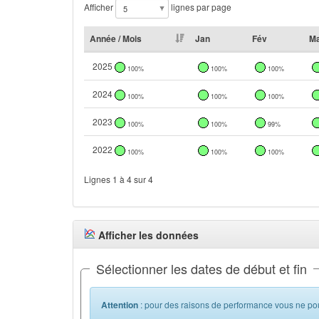
Afficher
lignes par page
Année / Mois
Jan
Fév
M
2025
100%
100%
100%
2024
100%
100%
100%
2023
100%
100%
99%
2022
100%
100%
100%
Lignes 1 à 4 sur 4
Afficher les données
Sélectionner les dates de début et fin
Attention
: pour des raisons de performance vous ne pou