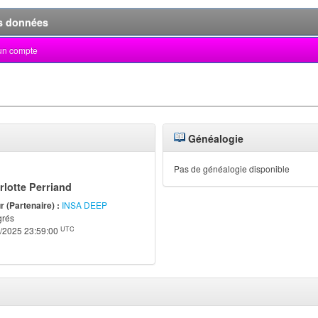
s données
un compte
Généalogie
Pas de généalogie disponible
rlotte Perriand
 (Partenaire) :
INSA DEEP
grés
UTC
/2025 23:59:00