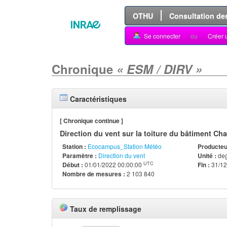
OTHU
Consultation de
Se connecter
ou
Créer 
Chronique
« ESM / DIRV »
Caractéristiques
[ Chronique continue ]
Direction du vent sur la toiture du bâtiment Cha
Station :
Ecocampus_Station Météo
Producteur
Paramètre :
Direction du vent
Unité :
de
UTC
Début :
01/01/2022 00:00:00
Fin :
31/12
Nombre de mesures :
2 103 840
Taux de remplissage