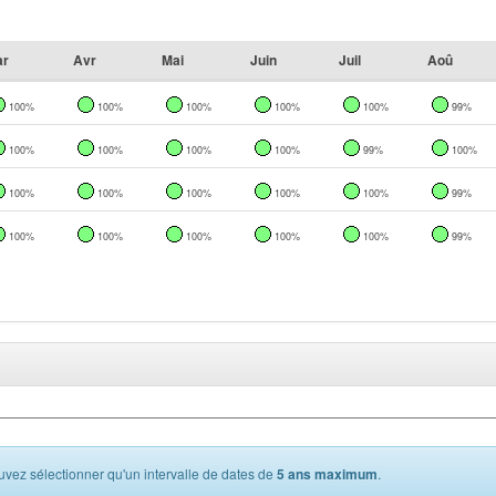
ar
Avr
Mai
Juin
Juil
Aoû
100%
100%
100%
100%
100%
99%
100%
100%
100%
100%
99%
100%
100%
100%
100%
100%
100%
99%
100%
100%
100%
100%
100%
99%
vez sélectionner qu'un intervalle de dates de
5 ans maximum
.