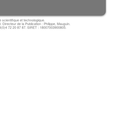
e scientifique et technologique.
irecteur de la Publication : Philippe, Mauguin.
3(0)4 72 20 87 87. SIRET : 18007003900805.