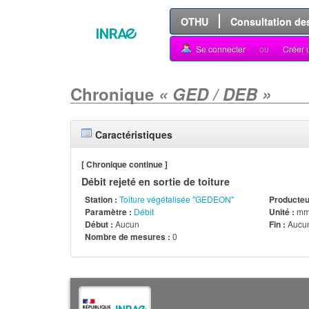
OTHU
Consultation de
Se connecter
ou
Créer 
Chronique
« GED / DEB »
Caractéristiques
[ Chronique continue ]
Débit rejeté en sortie de toiture
Station :
Toiture végétalisée "GEDEON"
Producteur
Paramètre :
Débit
Unité :
mm
Début :
Aucun
Fin :
Aucu
Nombre de mesures :
0