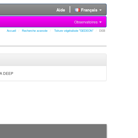
Aide
Français
Observatoires
Accueil
Recherche avancée
Toiture végétalisée "GEDEON"
DEB
NSA DEEP