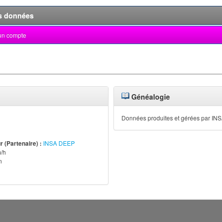
s données
un compte
Généalogie
Données produites et gérées par I
 (Partenaire) :
INSA DEEP
/h
n