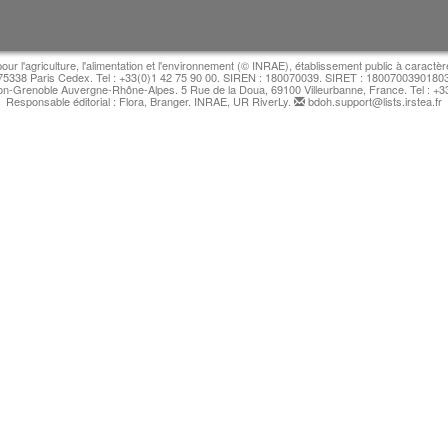
pour l'agriculture, l'alimentation et l'environnement (© INRAE), établissement public à caractèr
 75338 Paris Cedex. Tel : +33(0)1 42 75 90 00. SIREN : 180070039. SIRET : 18007003901803. D
n-Grenoble Auvergne-Rhône-Alpes. 5 Rue de la Doua, 69100 Villeurbanne, France. Tel : +3
Responsable éditorial : Flora, Branger. INRAE, UR RiverLy.
bdoh.support@lists.irstea.fr