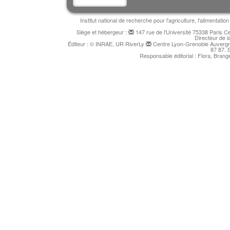
Institut national de recherche pour l'agriculture, l'alimentat
Siège et hébergeur :
147 rue de l'Université 75338 Paris 
Directeur de l
Éditeur : © INRAE, UR RiverLy
Centre Lyon-Grenoble Auvergne
87 87. 
Responsable éditorial : Flora, Bran