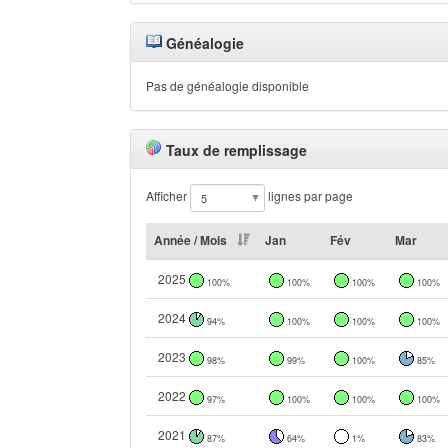
Généalogie
Pas de généalogie disponible
Taux de remplissage
Afficher
lignes par page
Année / Mois
Jan
Fév
Mar
2025
100%
100%
100%
100%
2024
94%
100%
100%
100%
2023
98%
99%
100%
85%
2022
97%
100%
100%
100%
2021
87%
64%
1%
83%