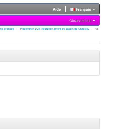
Aide
Français
Observatoires
he avancée
Piézomètre SC5, référence amont du bassin de Chassieu
PZ