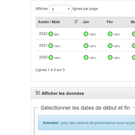
Afficher
lignes par page
Année / Mois
Jan
Fév
M
2022
98%
100%
100%
2021
100%
100%
100%
2020
100%
100%
100%
Lignes 1 à 3 sur 3
Afficher les données
Sélectionner les dates de début et fin
Attention
: pour des raisons de performance vous ne pou