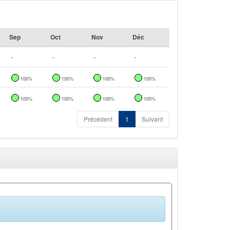
Sep
Oct
Nov
Déc
-
-
-
-
100%
100%
100%
100%
100%
100%
100%
100%
Précédent
1
Suivant