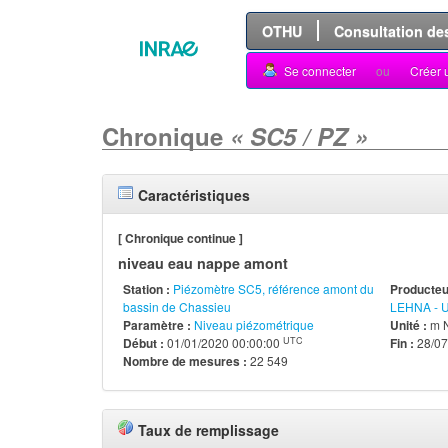
OTHU
Consultation de
Se connecter
ou
Créer 
Chronique
« SC5 / PZ »
Caractéristiques
[ Chronique continue ]
niveau eau nappe amont
Station :
Piézomètre SC5, référence amont du
Producteur
bassin de Chassieu
LEHNA - 
Paramètre :
Niveau piézométrique
Unité :
m 
UTC
Début :
01/01/2020 00:00:00
Fin :
28/07
Nombre de mesures :
22 549
Taux de remplissage