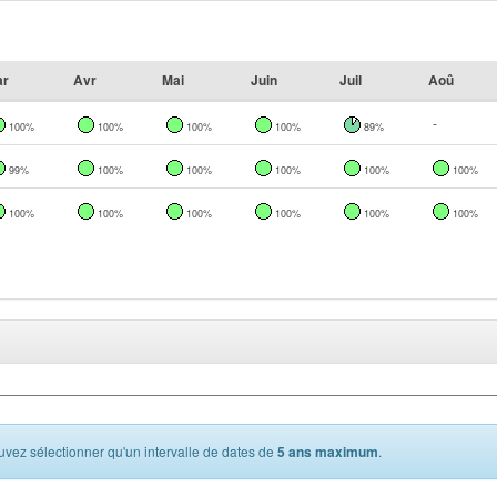
ar
Avr
Mai
Juin
Juil
Aoû
-
100%
100%
100%
100%
89%
99%
100%
100%
100%
100%
100%
100%
100%
100%
100%
100%
100%
vez sélectionner qu'un intervalle de dates de
5 ans maximum
.