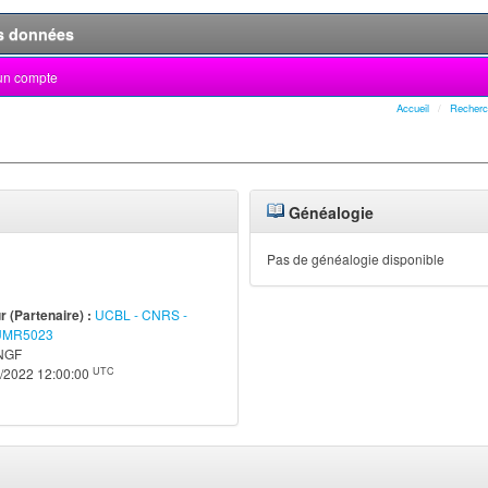
s données
un compte
Accueil
Recherc
Généalogie
Pas de généalogie disponible
 (Partenaire) :
UCBL - CNRS -
UMR5023
NGF
UTC
/2022 12:00:00