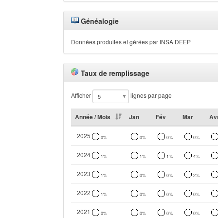
Généalogie
Données produites et gérées par INSA DEEP
Taux de remplissage
Afficher
lignes par page
Année / Mois
Jan
Fév
Mar
Av
2025
0%
0%
0%
0%
2024
1%
1%
1%
4%
2023
1%
0%
0%
2%
2022
1%
0%
0%
0%
2021
0%
0%
0%
0%