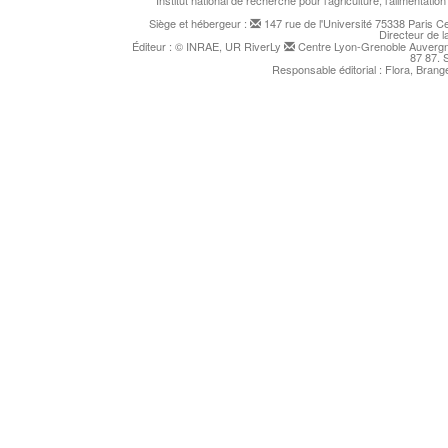
Institut national de recherche pour l'agriculture, l'alimentat
Siège et hébergeur :
147 rue de l'Université 75338 Paris 
Directeur de l
Éditeur : © INRAE, UR RiverLy
Centre Lyon-Grenoble Auvergne
87 87. 
Responsable éditorial : Flora, Bran