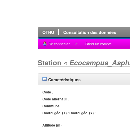
OTHU
Consultation des données
Se connecter
ou
Créer un compte
Station
« Ecocampus_Aspha
Caractéristiques
Code :
Code alternatif :
Commune :
Coord. géo. (X) / Coord. géo. (Y) :
Altitude (m) :