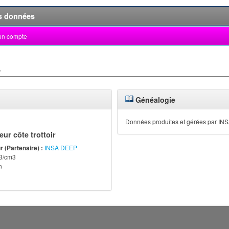
s données
un compte
»
Généalogie
Données produites et gérées par I
ur côte trottoir
 (Partenaire) :
INSA DEEP
3/cm3
n