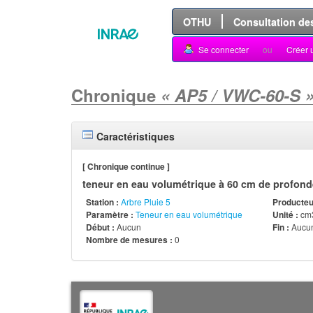
OTHU
Consultation de
Se connecter
ou
Créer 
Chronique
« AP5 / VWC-60-S 
Caractéristiques
[ Chronique continue ]
teneur en eau volumétrique à 60 cm de profonde
Station :
Arbre Pluie 5
Producteur
Paramètre :
Teneur en eau volumétrique
Unité :
cm
Début :
Aucun
Fin :
Aucu
Nombre de mesures :
0