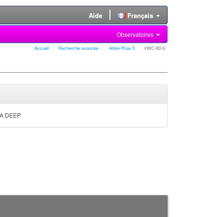
Aide
Français
Observatoires
Accueil
Recherche avancée
Arbre Pluie 5
VWC-60-S
NSA DEEP