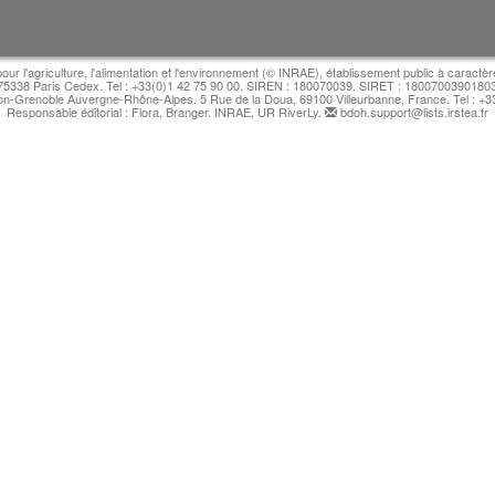
pour l'agriculture, l'alimentation et l'environnement (© INRAE), établissement public à caractèr
 75338 Paris Cedex. Tel : +33(0)1 42 75 90 00. SIREN : 180070039. SIRET : 18007003901803. D
n-Grenoble Auvergne-Rhône-Alpes. 5 Rue de la Doua, 69100 Villeurbanne, France. Tel : +3
Responsable éditorial : Flora, Branger. INRAE, UR RiverLy.
bdoh.support@lists.irstea.fr