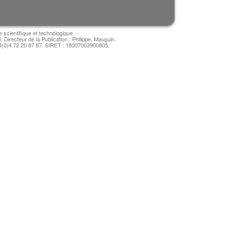
e scientifique et technologique.
irecteur de la Publication : Philippe, Mauguin.
3(0)4 72 20 87 87. SIRET : 18007003900805.