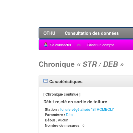
OTHU
Consultation des données
Se connecter
ou
Créer un compte
Chronique
« STR / DEB »
Caractéristiques
[ Chronique continue ]
Débit rejeté en sortie de toiture
Station :
Toiture végétalisée "STROMBOLI"
Paramètre :
Débit
Début :
Aucun
Nombre de mesures :
0