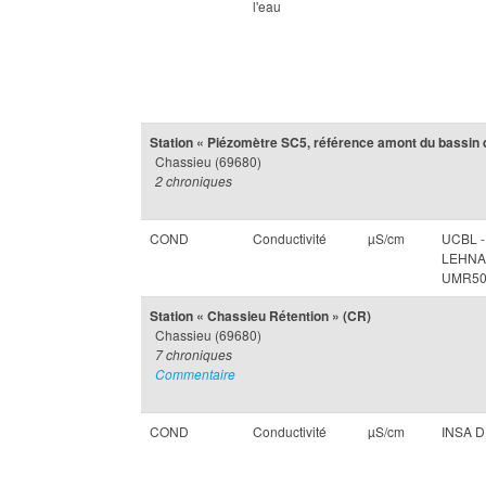
l'eau
Station « Piézomètre SC5, référence amont du bassin 
Chassieu (69680)
2 chroniques
COND
Conductivité
µS/cm
UCBL -
LEHNA
UMR50
Station « Chassieu Rétention » (CR)
Chassieu (69680)
7 chroniques
Commentaire
COND
Conductivité
µS/cm
INSA 