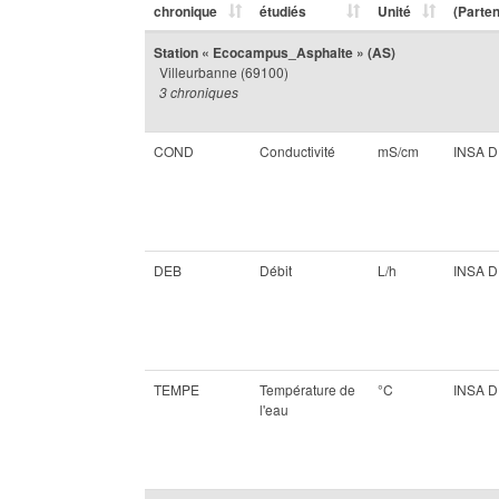
chronique
étudiés
Unité
(Parten
Station « Ecocampus_Asphalte » (AS)
Villeurbanne (69100)
3 chroniques
COND
Conductivité
mS/cm
INSA 
DEB
Débit
L/h
INSA 
TEMPE
Température de
°C
INSA 
l'eau