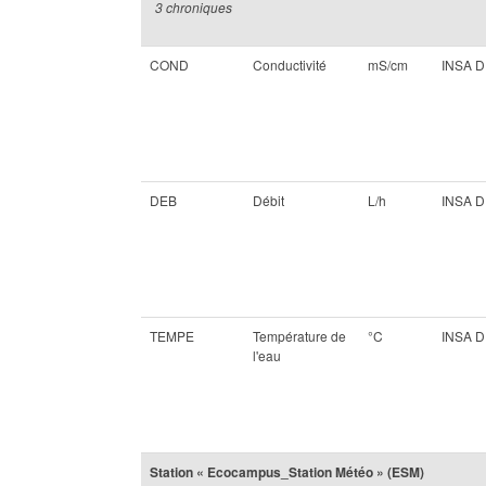
3 chroniques
COND
Conductivité
mS/cm
INSA 
DEB
Débit
L/h
INSA 
TEMPE
Température de
°C
INSA 
l'eau
Station « Ecocampus_Station Météo » (ESM)