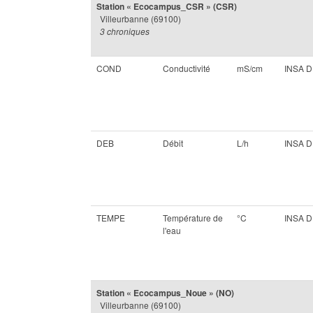
Station « Ecocampus_CSR » (CSR)
Villeurbanne (69100)
3 chroniques
COND
Conductivité
mS/cm
INSA 
DEB
Débit
L/h
INSA 
TEMPE
Température de
°C
INSA 
l'eau
Station « Ecocampus_Noue » (NO)
Villeurbanne (69100)