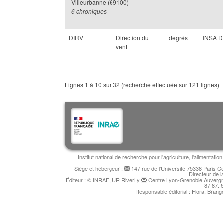
Villeurbanne (69100)
6 chroniques
DIRV
Direction du
degrés
INSA 
vent
Lignes 1 à 10 sur 32 (recherche effectuée sur 121 lignes)
Institut national de recherche pour l'agriculture, l'alimentat
Siège et hébergeur :
147 rue de l'Université 75338 Paris 
Directeur de l
Éditeur : © INRAE, UR RiverLy
Centre Lyon-Grenoble Auvergne
87 87. 
Responsable éditorial : Flora, Bran